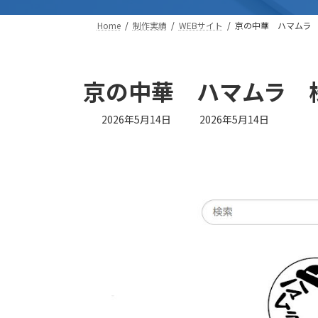
Home
制作実績
WEBサイト
京の中華 ハマムラ
京の中華 ハマムラ 
最
2026年5月14日
2026年5月14日
終
更
新
日
時
: