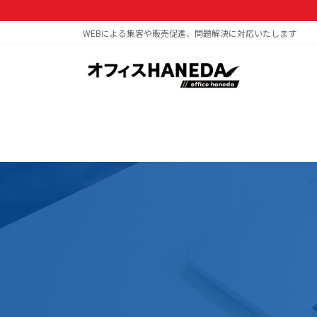
コ
ナ
ン
ビ
WEBによる集客や販売促進、問題解決に対応いたします
テ
ゲ
ン
ー
ツ
シ
へ
ョ
ス
ン
キ
に
ッ
移
プ
動