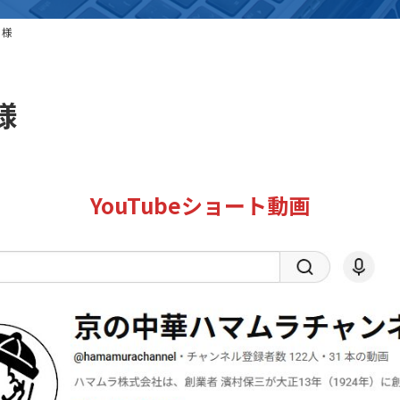
 様
様
YouTubeショート動画