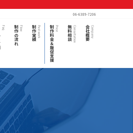
06-6389-7206
質問
制作の流れ
制作実績
制作料金＆販促支援
無料相談
会社概要
Faq
Flow
Past work
Price
Consultation
Company