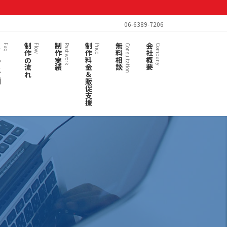
06-6389-7206
質問
制作の流れ
制作実績
制作料金＆販促支援
無料相談
会社概要
Faq
Flow
Past work
Price
Consultation
Company