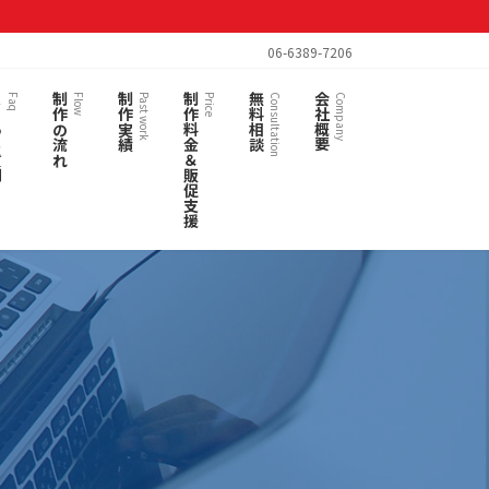
06-6389-7206
質問
制作の流れ
制作実績
制作料金＆販促支援
無料相談
会社概要
Faq
Flow
Past work
Price
Consultation
Company