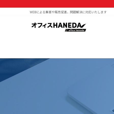
コ
ナ
ン
ビ
WEBによる集客や販売促進、問題解決に対応いたします
テ
ゲ
ン
ー
ツ
シ
へ
ョ
ス
ン
キ
に
ッ
移
プ
動